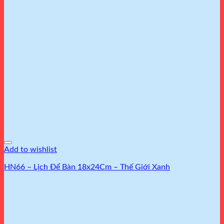
Add to wishlist
HN66 – Lịch Để Bàn 18x24Cm – Thế Giới Xanh