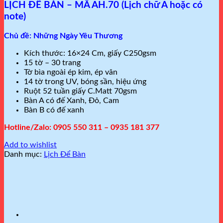
LỊCH ĐỂ BÀN – MÃ AH.70 (Lịch chữ A hoặc có
note)
Chủ đề: Những Ngày Yêu Thương
Kích thước: 16×24 Cm, giấy C250gsm
15 tờ – 30 trang
Tờ bìa ngoài ép kim, ép vân
14 tờ trong UV, bóng sần, hiệu ứng
Ruột 52 tuần giấy C.Matt 70gsm
Bàn A có đế Xanh, Đỏ, Cam
Bàn B có đế xanh
Hotline/Zalo: 0905 550 311 – 0935 181 377
Add to wishlist
Danh mục:
Lịch Để Bàn