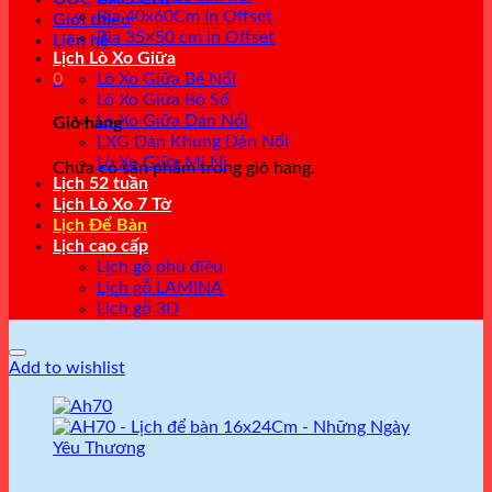
Bìa 40x60Cm In Offset
Giới thiệu
Bìa 35×50 cm in Offset
Liên hệ
Lịch Lò Xo Giữa
0
Lò Xo Giữa Bế Nổi
Lò Xo Giữa Bộ Số
Lò Xo Giữa Dán Nổi
Giỏ hàng
LXG Dán Khung Dán Nổi
Lò Xo Giữa Mi Ni
Chưa có sản phẩm trong giỏ hàng.
Lịch 52 tuần
Lịch Lò Xo 7 Tờ
Lịch Để Bàn
Lịch cao cấp
Lịch gỗ phù điêu
Lịch gỗ LAMINA
Lịch gỗ 3D
Add to wishlist