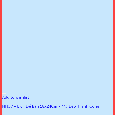
Add to wishlist
HN57 – Lịch Để Bàn 18x24Cm – Mã Đáo Thành Công