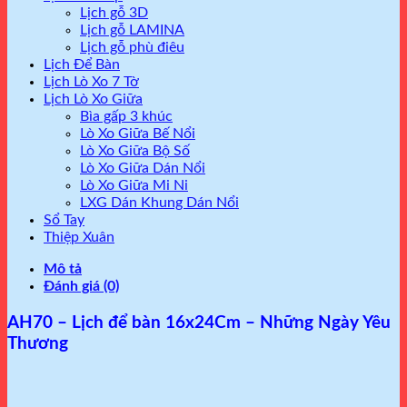
Lịch gỗ 3D
Lịch gỗ LAMINA
Lịch gỗ phù điêu
Lịch Để Bàn
Lịch Lò Xo 7 Tờ
Lịch Lò Xo Giữa
Bìa gấp 3 khúc
Lò Xo Giữa Bế Nổi
Lò Xo Giữa Bộ Số
Lò Xo Giữa Dán Nổi
Lò Xo Giữa Mi Ni
LXG Dán Khung Dán Nổi
Sổ Tay
Thiệp Xuân
Mô tả
Đánh giá (0)
AH70 – Lịch để bàn 16x24Cm – Những Ngày Yêu
Thương