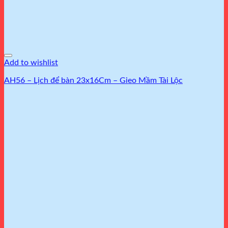
Add to wishlist
AH56 – Lịch để bàn 23x16Cm – Gieo Mầm Tài Lộc