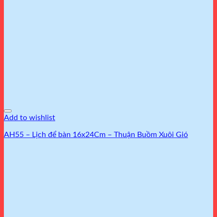
Add to wishlist
AH55 – Lịch để bàn 16x24Cm – Thuận Buồm Xuôi Gió