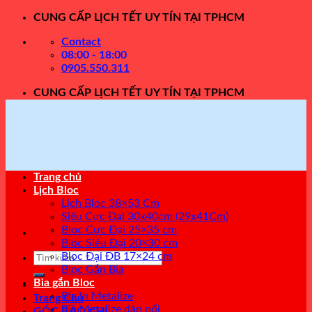
Skip
CUNG CẤP LỊCH TẾT UY TÍN TẠI TPHCM
to
Contact
content
08:00 - 18:00
0905.550.311
CUNG CẤP LỊCH TẾT UY TÍN TẠI TPHCM
Trang chủ
Lịch Bloc
Lịch Bloc 38×53 Cm
Siêu Cực Đại 30x40cm (29x41Cm)
Bloc Cực Đại 25×35 cm
Bloc Siêu Đại 20×30 cm
Tìm
Bloc Đại ĐB 17×24 cm
kiếm:
Bloc Gắn Bìa
Bìa gắn Bloc
Bìa In Metalize
Trang Chủ
Bìa Metalize dán nổi
GÓC BÁO CHÍ