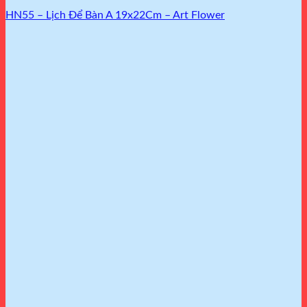
HN55 – Lịch Để Bàn A 19x22Cm – Art Flower