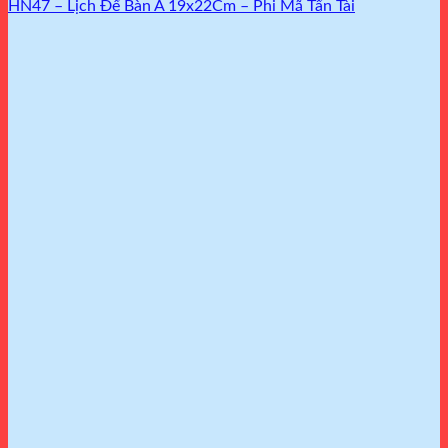
HN47 – Lịch Để Bàn A 19x22Cm – Phi Mã Tấn Tài