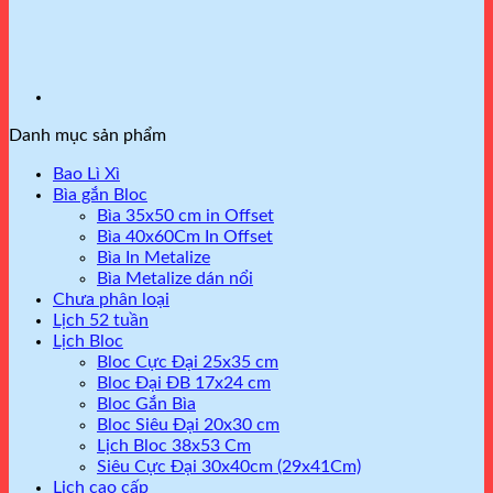
Danh mục sản phẩm
Bao Lì Xì
Bìa gắn Bloc
Bìa 35x50 cm in Offset
Bìa 40x60Cm In Offset
Bìa In Metalize
Bìa Metalize dán nổi
Chưa phân loại
Lịch 52 tuần
Lịch Bloc
Bloc Cực Đại 25x35 cm
Bloc Đại ĐB 17x24 cm
Bloc Gắn Bìa
Bloc Siêu Đại 20x30 cm
Lịch Bloc 38x53 Cm
Siêu Cực Đại 30x40cm (29x41Cm)
Lịch cao cấp