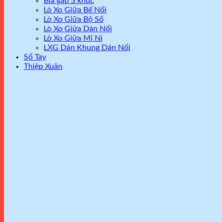
Bìa gấp 3 khúc
Lò Xo Giữa Bế Nổi
Lò Xo Giữa Bộ Số
Lò Xo Giữa Dán Nổi
Lò Xo Giữa Mi Ni
LXG Dán Khung Dán Nổi
Sổ Tay
Thiệp Xuân