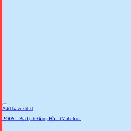
Add to wishlist
PQ05 – Bìa Lịch Đồng Hồ – Cành Trúc