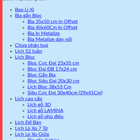
Bao Lì Xì
Bìa gắn Bloc
Bìa 35x50 cm in Offset
Bìa 40x60Cm In Offset
Bìa In Metalize
Bìa Metalize dán nổi
Chưa phân loại
Lịch 52 tuần
Lịch Bloc
Bloc Cực Đại 25x35 cm
Bloc Đại ĐB 17x24 cm
Bloc Gắn Bìa
Bloc Siêu Đại 20x30 cm
Lịch Bloc 38x53 Cm
Siêu Cực Đại 30x40cm (29x41Cm)
Lịch cao cấp
Lịch gỗ 3D
Lịch gỗ LAMINA
Lịch gỗ phù điêu
Lịch Để Bàn
Lịch Lò Xo 7 Tờ
Lịch Lò Xo Giữa