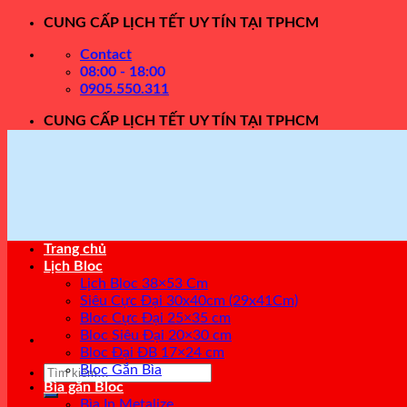
Skip
CUNG CẤP LỊCH TẾT UY TÍN TẠI TPHCM
to
Contact
content
08:00 - 18:00
0905.550.311
CUNG CẤP LỊCH TẾT UY TÍN TẠI TPHCM
Trang chủ
Lịch Bloc
Lịch Bloc 38×53 Cm
Siêu Cực Đại 30x40cm (29x41Cm)
Bloc Cực Đại 25×35 cm
Bloc Siêu Đại 20×30 cm
Bloc Đại ĐB 17×24 cm
Bloc Gắn Bìa
Tìm
Bìa gắn Bloc
kiếm:
Bìa In Metalize