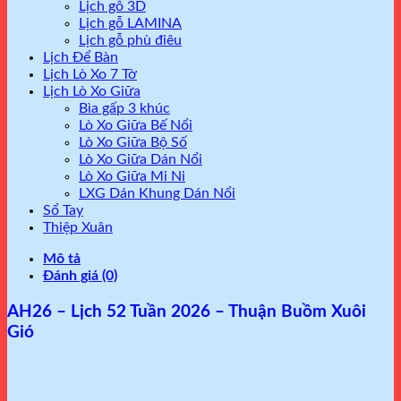
Lịch gỗ 3D
Lịch gỗ LAMINA
Lịch gỗ phù điêu
Lịch Để Bàn
Lịch Lò Xo 7 Tờ
Lịch Lò Xo Giữa
Bìa gấp 3 khúc
Lò Xo Giữa Bế Nổi
Lò Xo Giữa Bộ Số
Lò Xo Giữa Dán Nổi
Lò Xo Giữa Mi Ni
LXG Dán Khung Dán Nổi
Sổ Tay
Thiệp Xuân
Mô tả
Đánh giá (0)
AH26 – Lịch 52 Tuần 2026 – Thuận Buồm Xuôi
Gió