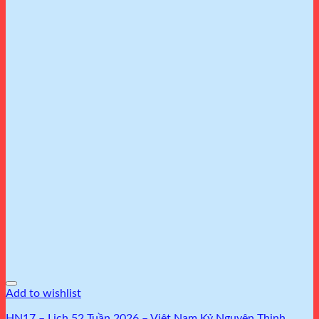
Add to wishlist
HN17 – Lịch 52 Tuần 2026 – Việt Nam Kỷ Nguyên Thịnh