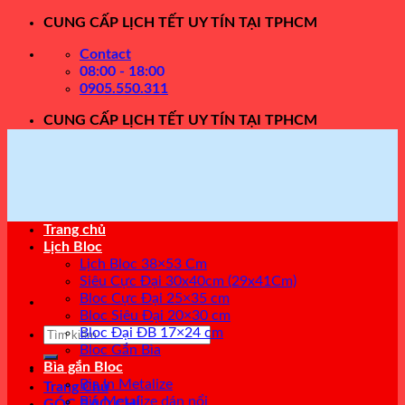
Skip
CUNG CẤP LỊCH TẾT UY TÍN TẠI TPHCM
to
Contact
content
08:00 - 18:00
0905.550.311
CUNG CẤP LỊCH TẾT UY TÍN TẠI TPHCM
Trang chủ
Lịch Bloc
Lịch Bloc 38×53 Cm
Siêu Cực Đại 30x40cm (29x41Cm)
Bloc Cực Đại 25×35 cm
Bloc Siêu Đại 20×30 cm
Tìm
Bloc Đại ĐB 17×24 cm
kiếm:
Bloc Gắn Bìa
Bìa gắn Bloc
Bìa In Metalize
Trang Chủ
Bìa Metalize dán nổi
GÓC BÁO CHÍ