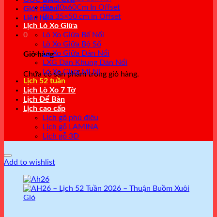
Bìa 40x60Cm In Offset
Giới thiệu
Bìa 35×50 cm in Offset
Liên hệ
Lịch Lò Xo Giữa
0
Lò Xo Giữa Bế Nổi
Lò Xo Giữa Bộ Số
Lò Xo Giữa Dán Nổi
Giỏ hàng
LXG Dán Khung Dán Nổi
Lò Xo Giữa Mi Ni
Chưa có sản phẩm trong giỏ hàng.
Lịch 52 tuần
Lịch Lò Xo 7 Tờ
Lịch Để Bàn
Lịch cao cấp
Lịch gỗ phù điêu
Lịch gỗ LAMINA
Lịch gỗ 3D
Add to wishlist