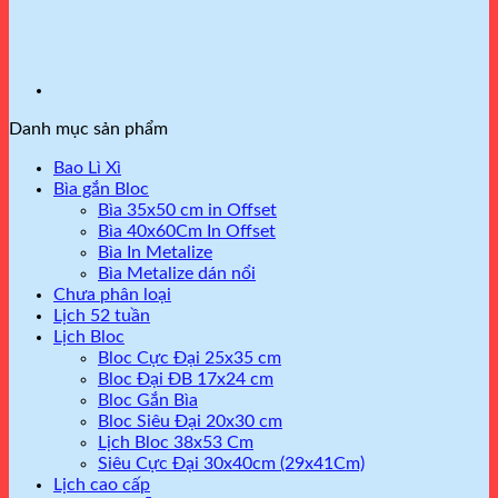
Danh mục sản phẩm
Bao Lì Xì
Bìa gắn Bloc
Bìa 35x50 cm in Offset
Bìa 40x60Cm In Offset
Bìa In Metalize
Bìa Metalize dán nổi
Chưa phân loại
Lịch 52 tuần
Lịch Bloc
Bloc Cực Đại 25x35 cm
Bloc Đại ĐB 17x24 cm
Bloc Gắn Bìa
Bloc Siêu Đại 20x30 cm
Lịch Bloc 38x53 Cm
Siêu Cực Đại 30x40cm (29x41Cm)
Lịch cao cấp