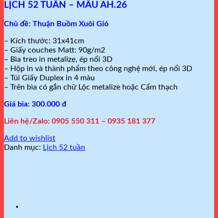
LỊCH 52 TUẦN – MẪU AH.26
Chủ đề: Thuận Buồm Xuôi Gió
– Kích thước: 31x41cm
– Giấy couches Matt: 90g/m2
– Bìa treo in metalize, ép nổi 3D
– Hộp in và thành phẩm theo công nghệ mới, ép nổi 3D
– Túi Giấy Duplex in 4 màu
– Trên bìa có gắn chữ Lộc metalize hoặc Cẩm thạch
Giá bìa: 300.000 đ
Liên hệ/Zalo: 0905 550 311 – 0935 181 377
Add to wishlist
Danh mục:
Lịch 52 tuần