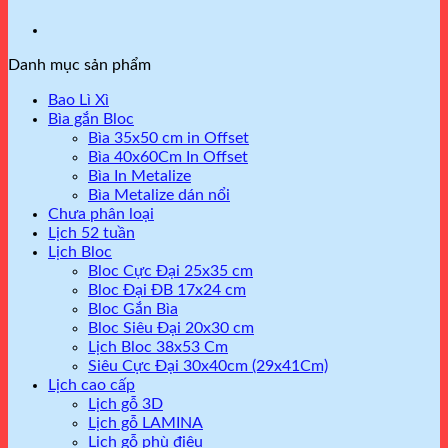
Danh mục sản phẩm
Bao Lì Xì
Bìa gắn Bloc
Bìa 35x50 cm in Offset
Bìa 40x60Cm In Offset
Bìa In Metalize
Bìa Metalize dán nổi
Chưa phân loại
Lịch 52 tuần
Lịch Bloc
Bloc Cực Đại 25x35 cm
Bloc Đại ĐB 17x24 cm
Bloc Gắn Bìa
Bloc Siêu Đại 20x30 cm
Lịch Bloc 38x53 Cm
Siêu Cực Đại 30x40cm (29x41Cm)
Lịch cao cấp
Lịch gỗ 3D
Lịch gỗ LAMINA
Lịch gỗ phù điêu