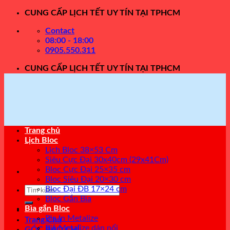
Skip
CUNG CẤP LỊCH TẾT UY TÍN TẠI TPHCM
to
Contact
content
08:00 - 18:00
0905.550.311
CUNG CẤP LỊCH TẾT UY TÍN TẠI TPHCM
Trang chủ
Lịch Bloc
Lịch Bloc 38×53 Cm
Siêu Cực Đại 30x40cm (29x41Cm)
Bloc Cực Đại 25×35 cm
Bloc Siêu Đại 20×30 cm
Tìm
Bloc Đại ĐB 17×24 cm
kiếm:
Bloc Gắn Bìa
Bìa gắn Bloc
Bìa In Metalize
Trang Chủ
Bìa Metalize dán nổi
GÓC BÁO CHÍ