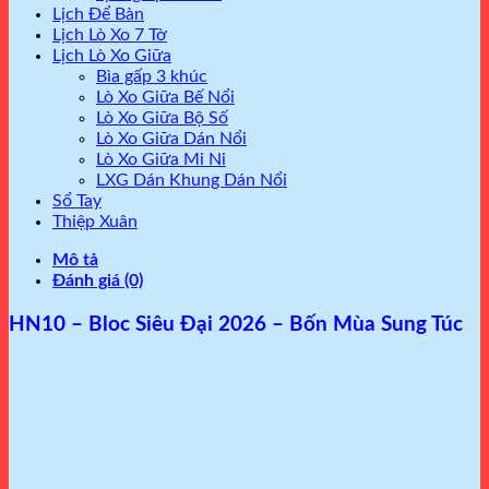
Lịch Để Bàn
Lịch Lò Xo 7 Tờ
Lịch Lò Xo Giữa
Bìa gấp 3 khúc
Lò Xo Giữa Bế Nổi
Lò Xo Giữa Bộ Số
Lò Xo Giữa Dán Nổi
Lò Xo Giữa Mi Ni
LXG Dán Khung Dán Nổi
Sổ Tay
Thiệp Xuân
Mô tả
Đánh giá (0)
HN10 – Bloc Siêu Đại 2026 – Bốn Mùa Sung Túc