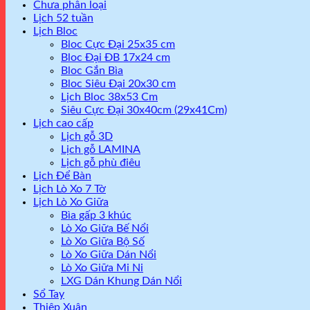
Chưa phân loại
Lịch 52 tuần
Lịch Bloc
Bloc Cực Đại 25x35 cm
Bloc Đại ĐB 17x24 cm
Bloc Gắn Bìa
Bloc Siêu Đại 20x30 cm
Lịch Bloc 38x53 Cm
Siêu Cực Đại 30x40cm (29x41Cm)
Lịch cao cấp
Lịch gỗ 3D
Lịch gỗ LAMINA
Lịch gỗ phù điêu
Lịch Để Bàn
Lịch Lò Xo 7 Tờ
Lịch Lò Xo Giữa
Bìa gấp 3 khúc
Lò Xo Giữa Bế Nổi
Lò Xo Giữa Bộ Số
Lò Xo Giữa Dán Nổi
Lò Xo Giữa Mi Ni
LXG Dán Khung Dán Nổi
Sổ Tay
Thiệp Xuân