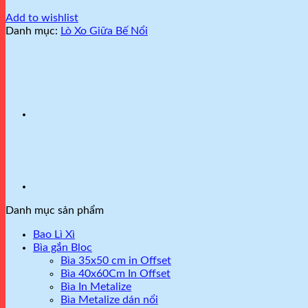
Add to wishlist
Danh mục:
Lò Xo Giữa Bế Nổi
Danh mục sản phẩm
Bao Lì Xì
Bìa gắn Bloc
Bìa 35x50 cm in Offset
Bìa 40x60Cm In Offset
Bìa In Metalize
Bìa Metalize dán nổi