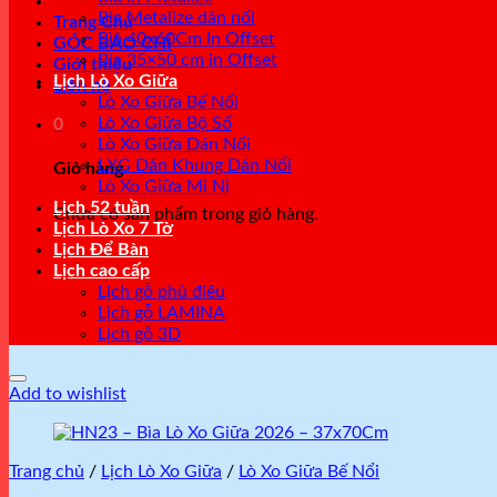
Bìa Metalize dán nổi
Trang Chủ
Bìa 40x60Cm In Offset
GÓC BÁO CHÍ
Bìa 35×50 cm in Offset
Giới thiệu
Lịch Lò Xo Giữa
Liên hệ
Lò Xo Giữa Bế Nổi
Lò Xo Giữa Bộ Số
0
Lò Xo Giữa Dán Nổi
LXG Dán Khung Dán Nổi
Giỏ hàng
Lò Xo Giữa Mi Ni
Lịch 52 tuần
Chưa có sản phẩm trong giỏ hàng.
Lịch Lò Xo 7 Tờ
Lịch Để Bàn
Lịch cao cấp
Lịch gỗ phù điêu
Lịch gỗ LAMINA
Lịch gỗ 3D
Add to wishlist
Trang chủ
/
Lịch Lò Xo Giữa
/
Lò Xo Giữa Bế Nổi