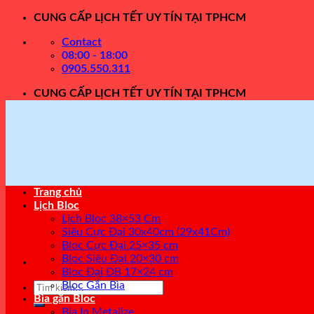
Skip
CUNG CẤP LỊCH TẾT UY TÍN TẠI TPHCM
to
Contact
content
08:00 - 18:00
0905.550.311
CUNG CẤP LỊCH TẾT UY TÍN TẠI TPHCM
Trang chủ
Lịch Bloc
Lịch Bloc 38×53 Cm
Siêu Cực Đại 30x40cm (29x41Cm)
Bloc Cực Đại 25×35 cm
Bloc Siêu Đại 20×30 cm
Bloc Đại ĐB 17×24 cm
Bloc Gắn Bìa
Tìm
Bìa gắn Bloc
kiếm:
Bìa In Metalize