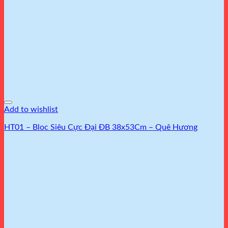
Add to wishlist
HT01 – Bloc Siêu Cực Đại ĐB 38x53Cm – Quê Hương