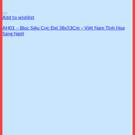
Add to wishlist
AH01 – Bloc Siêu Cực Đại 38x53Cm – Việt Nam Tinh Hoa
Sáng Ngời