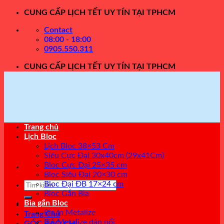
Skip
CUNG CẤP LỊCH TẾT UY TÍN TẠI TPHCM
to
Contact
content
08:00 - 18:00
0905.550.311
CUNG CẤP LỊCH TẾT UY TÍN TẠI TPHCM
Trang chủ
Lịch Bloc
Lịch Bloc 38×53 Cm
Siêu Cực Đại 30x40cm (29x41Cm)
Bloc Cực Đại 25×35 cm
Bloc Siêu Đại 20×30 cm
Tìm
Bloc Đại ĐB 17×24 cm
kiếm:
Bloc Gắn Bìa
Bìa gắn Bloc
Bìa In Metalize
Trang Chủ
Bìa Metalize dán nổi
GÓC BÁO CHÍ