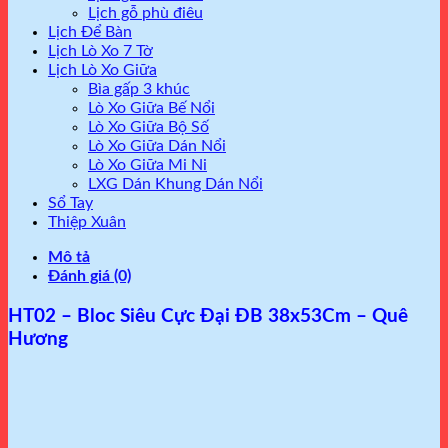
Lịch gỗ phù điêu
Lịch Để Bàn
Lịch Lò Xo 7 Tờ
Lịch Lò Xo Giữa
Bìa gấp 3 khúc
Lò Xo Giữa Bế Nổi
Lò Xo Giữa Bộ Số
Lò Xo Giữa Dán Nổi
Lò Xo Giữa Mi Ni
LXG Dán Khung Dán Nổi
Sổ Tay
Thiệp Xuân
Mô tả
Đánh giá (0)
HT02 – Bloc Siêu Cực Đại ĐB 38x53Cm – Quê
Hương