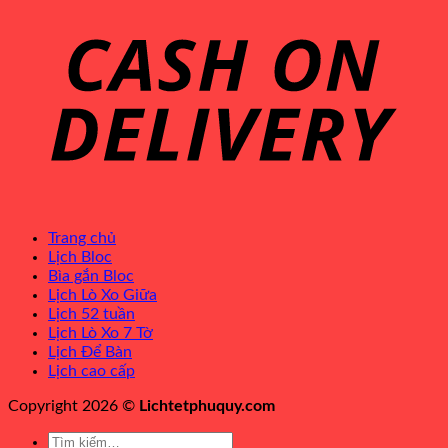
Trang chủ
Lịch Bloc
Bìa gắn Bloc
Lịch Lò Xo Giữa
Lịch 52 tuần
Lịch Lò Xo 7 Tờ
Lịch Để Bàn
Lịch cao cấp
Copyright 2026 ©
Lichtetphuquy.com
Tìm