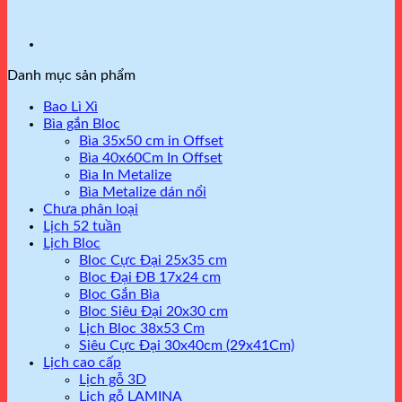
Danh mục sản phẩm
Bao Lì Xì
Bìa gắn Bloc
Bìa 35x50 cm in Offset
Bìa 40x60Cm In Offset
Bìa In Metalize
Bìa Metalize dán nổi
Chưa phân loại
Lịch 52 tuần
Lịch Bloc
Bloc Cực Đại 25x35 cm
Bloc Đại ĐB 17x24 cm
Bloc Gắn Bìa
Bloc Siêu Đại 20x30 cm
Lịch Bloc 38x53 Cm
Siêu Cực Đại 30x40cm (29x41Cm)
Lịch cao cấp
Lịch gỗ 3D
Lịch gỗ LAMINA