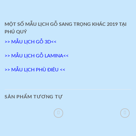
MỘT SỐ MẪU LỊCH GỖ SANG TRỌNG KHÁC 2019 TẠI
PHÚ QUÝ
>> MẪU LỊCH GỖ 3D<<
>> MẪU LỊCH GỖ LAMINA<<
>> MẪU LỊCH PHÙ ĐIÊU <<
SẢN PHẨM TƯƠNG TỰ
Add to
Add to
wishlist
wishlist