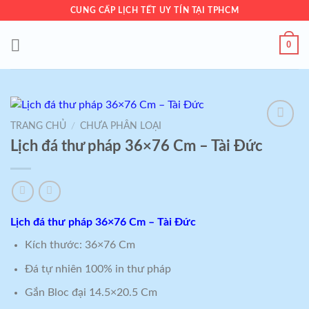
Skip
CUNG CẤP LỊCH TẾT UY TÍN TẠI TPHCM
to
content
0
TRANG CHỦ
/
CHƯA PHÂN LOẠI
Add to
Lịch đá thư pháp 36×76 Cm – Tài Đức
wishlist
Lịch đá thư pháp 36×76 Cm – Tài Đức
Kích thước: 36×76 Cm
Đá tự nhiên 100% in thư pháp
Gắn Bloc đại 14.5×20.5 Cm