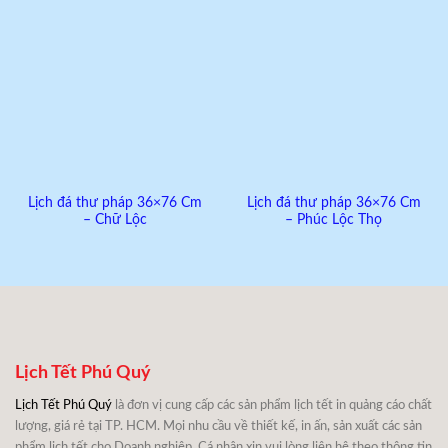
Lịch đá thư pháp 36×76 Cm
Lịch đá thư pháp 36×76 Cm
– Chữ Lộc
– Phúc Lộc Thọ
Lịch Tết Phú Quý
Lịch Tết Phú Quý
là đơn vị cung cấp các sản phẩm lịch tết in quảng cáo chất
lượng, giá rẻ tại TP. HCM. Mọi nhu cầu về thiết kế, in ấn, sản xuất các sản
phẩm lịch tết cho Doanh nghiệp, Cá nhân xin vui lòng liên hệ theo thông tin