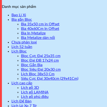
Danh mục sản phẩm
Bao Lì Xì
Bìa gắn Bloc
Bìa 35x50 cm in Offset
Bìa 40x60Cm In Offset
Bìa In Metalize
Bìa Metalize dán nổi
Chưa phân loại
Lịch 52 tuần
Lịch Bloc
Bloc Cực Đại 25x35 cm
Bloc Đại ĐB 17x24 cm
Bloc Gắn Bìa
Bloc Siêu Đại 20x30 cm
Lịch Bloc 38x53 Cm
Siêu Cực Đại 30x40cm (29x41Cm)
Lịch cao cấp
Lịch gỗ 3D
Lịch gỗ LAMINA
Lịch gỗ phù điêu
Lịch Để Bàn
Lịch Lò Xo 7 Tờ