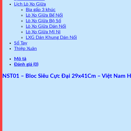
Lịch Lò Xo Giữa
Bìa gấp 3 khúc
Lò Xo Giữa Bế Nổi
Lò Xo Giữa Bộ Số
Lò Xo Giữa Dán Nổi
Lò Xo Giữa Mi Ni
LXG Dán Khung Dán Nổi
Sổ Tay
Thiệp Xuân
Mô tả
Đánh giá (0)
NST01 – Bloc Siêu Cực Đại 29x41Cm – Việt Nam 