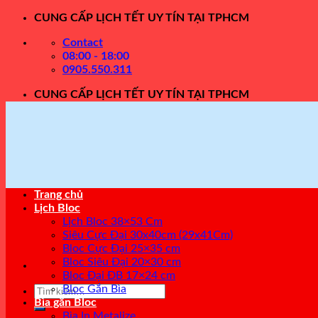
Skip
CUNG CẤP LỊCH TẾT UY TÍN TẠI TPHCM
to
Contact
content
08:00 - 18:00
0905.550.311
CUNG CẤP LỊCH TẾT UY TÍN TẠI TPHCM
Trang chủ
Lịch Bloc
Lịch Bloc 38×53 Cm
Siêu Cực Đại 30x40cm (29x41Cm)
Bloc Cực Đại 25×35 cm
Bloc Siêu Đại 20×30 cm
Bloc Đại ĐB 17×24 cm
Bloc Gắn Bìa
Tìm
Bìa gắn Bloc
kiếm:
Bìa In Metalize