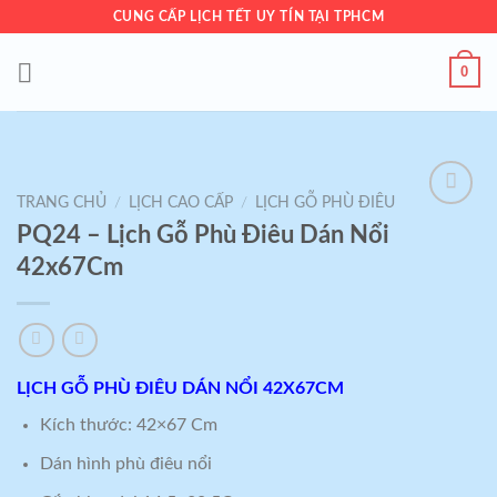
Skip
CUNG CẤP LỊCH TẾT UY TÍN TẠI TPHCM
to
content
0
TRANG CHỦ
/
LỊCH CAO CẤP
/
LỊCH GỖ PHÙ ĐIÊU
Add to
PQ24 – Lịch Gỗ Phù Điêu Dán Nổi
wishlist
42x67Cm
LỊCH GỖ PHÙ ĐIÊU DÁN NỔI 42X67CM
Kích thước: 42×67 Cm
Dán hình phù điêu nổi