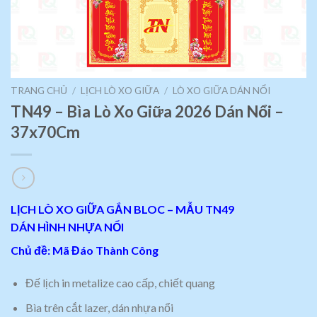
TRANG CHỦ
/
LỊCH LÒ XO GIỮA
/
LÒ XO GIỮA DÁN NỔI
TN49 – Bìa Lò Xo Giữa 2026 Dán Nổi –
37x70Cm
LỊCH LÒ XO GIỮA GẮN BLOC – MẪU TN49
DÁN HÌNH NHỰA NỔI
Chủ đề: Mã Đáo Thành Công
Đế lịch in metalize cao cấp, chiết quang
Bìa trên cắt lazer, dán nhựa nổi