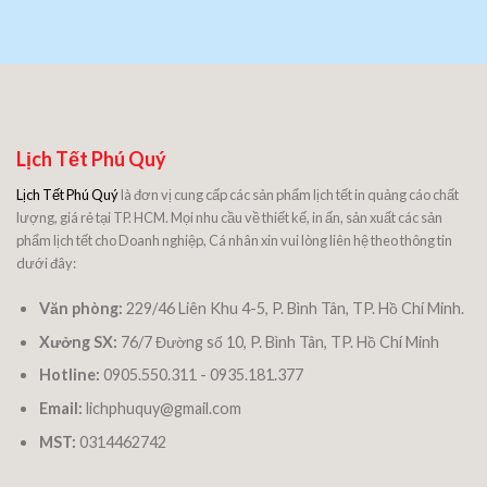
Lịch Tết Phú Quý
Lịch Tết Phú Quý
là đơn vị cung cấp các sản phẩm lịch tết in quảng cáo chất
lượng, giá rẻ tại TP. HCM. Mọi nhu cầu về thiết kế, in ấn, sản xuất các sản
phẩm lịch tết cho Doanh nghiệp, Cá nhân xin vui lòng liên hệ theo thông tin
dưới đây:
Văn phòng:
229/46 Liên Khu 4-5, P. Bình Tân, TP. Hồ Chí Minh.
Xưởng SX:
76/7 Đường số 10, P. Bình Tân, TP. Hồ Chí Minh
Hotline:
0905.550.311 - 0935.181.377
Email:
lichphuquy@gmail.com
MST:
0314462742