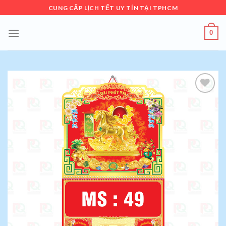
Skip
CUNG CẤP LỊCH TẾT UY TÍN TẠI TPHCM
to
content
0
Add to
wishlist