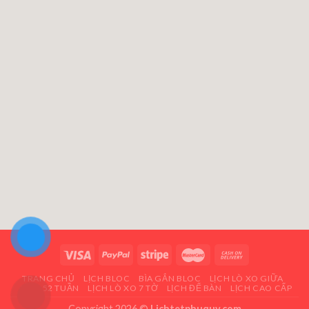
TRANG CHỦ
LỊCH BLOC
BÌA GẮN BLOC
LỊCH LÒ XO GIỮA
LỊCH 52 TUẦN
LỊCH LÒ XO 7 TỜ
LỊCH ĐỂ BÀN
LỊCH CAO CẤP
Copyright 2026 ©
Lichtetphuquy.com