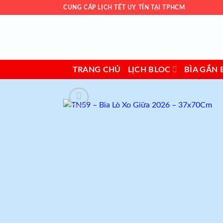
Skip
CUNG CẤP LỊCH TẾT UY TÍN TẠI TPHCM
to
content
TRANG CHỦ
LỊCH BLOC
BÌA GẮN 