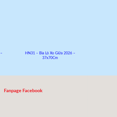
 –
HN31 – Bìa Lò Xo Giữa 2026 –
AH37 – Bìa
37x70Cm
Fanpage Facebook