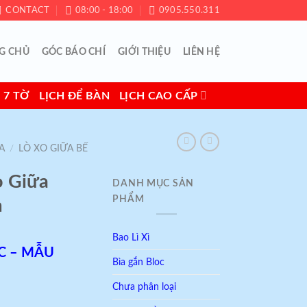
CONTACT
08:00 - 18:00
0905.550.311
G CHỦ
GÓC BÁO CHÍ
GIỚI THIỆU
LIÊN HỆ
 7 TỜ
LỊCH ĐỂ BÀN
LỊCH CAO CẤP
A
/
LÒ XO GIỮA BẾ
o Giữa
DANH MỤC SẢN
PHẨM
m
Bao Lì Xì
C – MẪU
Bìa gắn Bloc
Chưa phân loại