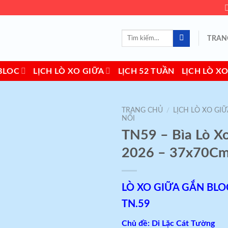
Tìm
TRAN
kiếm:
BLOC
LỊCH LÒ XO GIỮA
LỊCH 52 TUẦN
LỊCH LÒ XO
TRANG CHỦ
/
LỊCH LÒ XO GIỮ
NỔI
TN59 – Bìa Lò X
Add to
wishlist
2026 – 37x70C
LÒ XO GIỮA GẮN BLO
TN.59
Chủ đề: Di Lặc Cát Tường