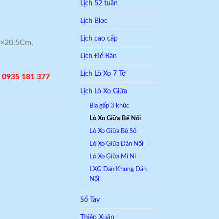
Lịch 52 tuần
Lịch Bloc
Lịch cao cấp
.5×20.5Cm,
Lịch Để Bàn
Lịch Lò Xo 7 Tờ
– 0935 181 377
Lịch Lò Xo Giữa
Bìa gấp 3 khúc
Lò Xo Giữa Bế Nổi
Lò Xo Giữa Bộ Số
Lò Xo Giữa Dán Nổi
Lò Xo Giữa Mi Ni
LXG Dán Khung Dán
Nổi
Sổ Tay
Thiệp Xuân