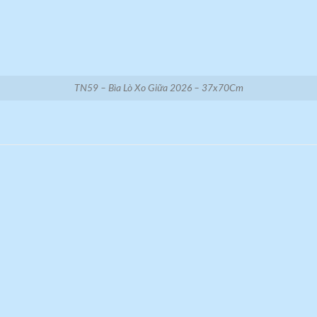
TN59 – Bìa Lò Xo Giữa 2026 – 37x70Cm
Add to
A
wishlist
wi