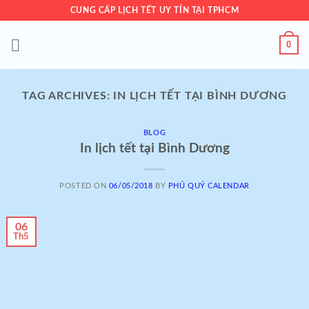
Skip
CUNG CẤP LỊCH TẾT UY TÍN TẠI TPHCM
to
content
0
TAG ARCHIVES:
IN LỊCH TẾT TẠI BÌNH DƯƠNG
BLOG
In lịch tết tại Bình Dương
POSTED ON
06/05/2018
BY
PHÚ QUÝ CALENDAR
06
Th5