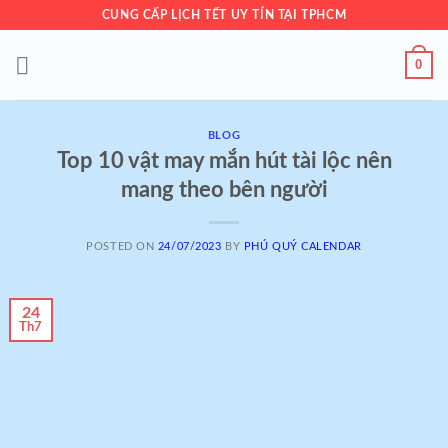
Skip
CUNG CẤP LỊCH TẾT UY TÍN TẠI TPHCM
to
content
0
BLOG
Top 10 vật may mắn hút tài lộc nên
mang theo bên người
POSTED ON
24/07/2023
BY
PHÚ QUÝ CALENDAR
24
Th7