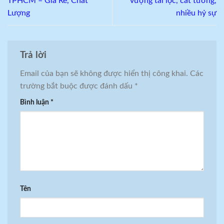
TPHCM – Giá Rẻ, Chất
vượng tài lộc, cát tường,
Lượng
nhiều hỷ sự
Trả lời
Email của bạn sẽ không được hiển thị công khai.
Các
trường bắt buộc được đánh dấu
*
Bình luận
*
Tên