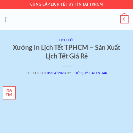
Skip
CUNG CẤP LỊCH TẾT UY TÍN TẠI TPHCM
to
content
0
LỊCH TẾT
Xưởng In Lịch Tết TPHCM – Sản Xuất
Lịch Tết Giá Rẻ
POSTED ON
06/04/2023
BY
PHÚ QUÝ CALENDAR
06
Th4