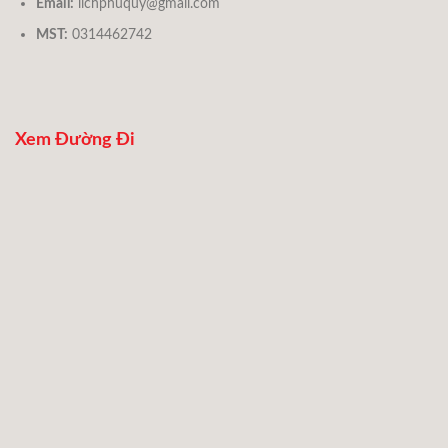
Email:
lichphuquy@gmail.com
MST:
0314462742
Xem Đường Đi