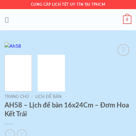
Skip
CUNG CẤP LỊCH TẾT UY TÍN TẠI TPHCM
to
content
0
Add to
wishlist
TRANG CHỦ
/
LỊCH ĐỂ BÀN
AH58 – Lịch để bàn 16x24Cm – Đơm Hoa
Kết Trái