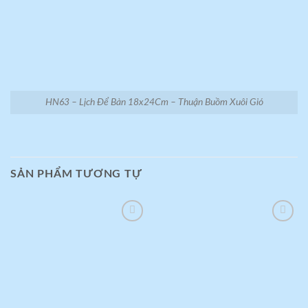
HN63 – Lịch Để Bàn 18x24Cm – Thuận Buồm Xuôi Gió
SẢN PHẨM TƯƠNG TỰ
Add to
Add to
wishlist
wishlist