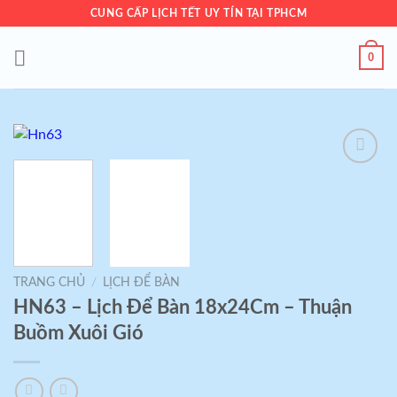
Skip
CUNG CẤP LỊCH TẾT UY TÍN TẠI TPHCM
to
content
0
Add to
wishlist
TRANG CHỦ
/
LỊCH ĐỂ BÀN
HN63 – Lịch Để Bàn 18x24Cm – Thuận
Buồm Xuôi Gió