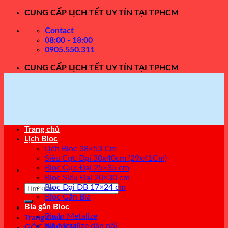
Skip
CUNG CẤP LỊCH TẾT UY TÍN TẠI TPHCM
to
Contact
content
08:00 - 18:00
0905.550.311
CUNG CẤP LỊCH TẾT UY TÍN TẠI TPHCM
Trang chủ
Lịch Bloc
Lịch Bloc 38×53 Cm
Siêu Cực Đại 30x40cm (29x41Cm)
Bloc Cực Đại 25×35 cm
Bloc Siêu Đại 20×30 cm
Tìm
Bloc Đại ĐB 17×24 cm
kiếm:
Bloc Gắn Bìa
Bìa gắn Bloc
Bìa In Metalize
Trang Chủ
Bìa Metalize dán nổi
GÓC BÁO CHÍ