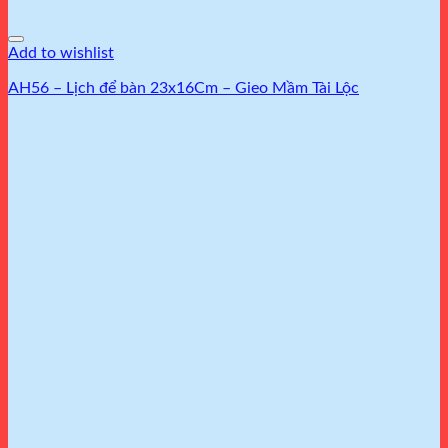
Add to wishlist
AH56 – Lịch để bàn 23x16Cm – Gieo Mầm Tài Lộc