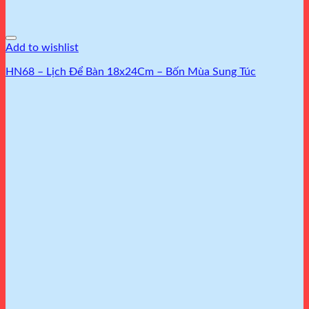
Add to wishlist
HN68 – Lịch Để Bàn 18x24Cm – Bốn Mùa Sung Túc