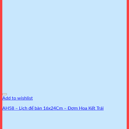
Add to wishlist
AH58 – Lịch để bàn 16x24Cm – Đơm Hoa Kết Trái