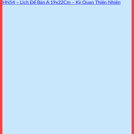
HN54 – Lịch Để Bàn A 19x22Cm – Kỳ Quan Thiên Nhiên