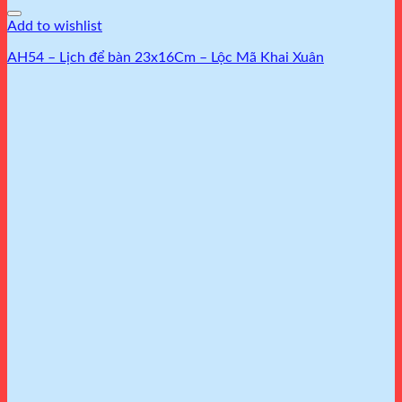
Add to wishlist
AH54 – Lịch để bàn 23x16Cm – Lộc Mã Khai Xuân