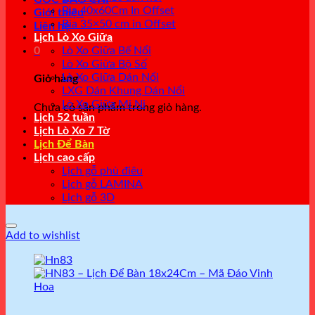
Bìa 40x60Cm In Offset
Giới thiệu
Bìa 35×50 cm in Offset
Liên hệ
Lịch Lò Xo Giữa
0
Lò Xo Giữa Bế Nổi
Lò Xo Giữa Bộ Số
Lò Xo Giữa Dán Nổi
Giỏ hàng
LXG Dán Khung Dán Nổi
Lò Xo Giữa Mi Ni
Chưa có sản phẩm trong giỏ hàng.
Lịch 52 tuần
Lịch Lò Xo 7 Tờ
Lịch Để Bàn
Lịch cao cấp
Lịch gỗ phù điêu
Lịch gỗ LAMINA
Lịch gỗ 3D
Add to wishlist