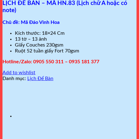
LỊCH ĐỂ BÀN – MÃ HN.83 (Lịch chữ A hoặc có
note)
Chủ đề: Mã Đáo Vinh Hoa
Kích thước: 18×24 Cm
13 tờ – 13 ảnh
Giấy Couches 230gsm
Ruột 52 tuần giấy Fort 70gsm
Hotline/Zalo: 0905 550 311 – 0935 181 377
Add to wishlist
Danh mục:
Lịch Để Bàn