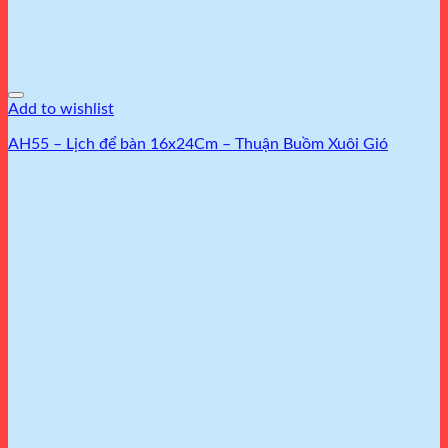
Add to wishlist
AH55 – Lịch để bàn 16x24Cm – Thuận Buồm Xuôi Gió