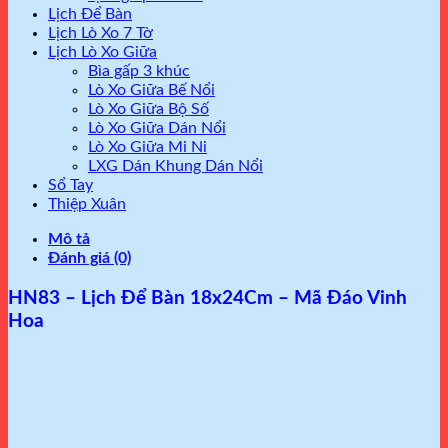
Lịch Để Bàn
Lịch Lò Xo 7 Tờ
Lịch Lò Xo Giữa
Bìa gấp 3 khúc
Lò Xo Giữa Bế Nổi
Lò Xo Giữa Bộ Số
Lò Xo Giữa Dán Nổi
Lò Xo Giữa Mi Ni
LXG Dán Khung Dán Nổi
Sổ Tay
Thiệp Xuân
Mô tả
Đánh giá (0)
HN83 – Lịch Để Bàn 18x24Cm – Mã Đáo Vinh
Hoa