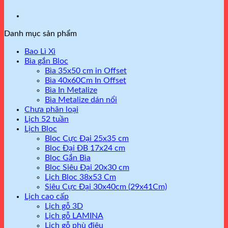
Danh mục sản phẩm
Bao Lì Xì
Bìa gắn Bloc
Bìa 35x50 cm in Offset
Bìa 40x60Cm In Offset
Bìa In Metalize
Bìa Metalize dán nổi
Chưa phân loại
Lịch 52 tuần
Lịch Bloc
Bloc Cực Đại 25x35 cm
Bloc Đại ĐB 17x24 cm
Bloc Gắn Bìa
Bloc Siêu Đại 20x30 cm
Lịch Bloc 38x53 Cm
Siêu Cực Đại 30x40cm (29x41Cm)
Lịch cao cấp
Lịch gỗ 3D
Lịch gỗ LAMINA
Lịch gỗ phù điêu