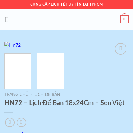
Skip
CUNG CẤP LỊCH TẾT UY TÍN TẠI TPHCM
to
content
0
Add to
wishlist
TRANG CHỦ
/
LỊCH ĐỂ BÀN
HN72 – Lịch Để Bàn 18x24Cm – Sen Việt