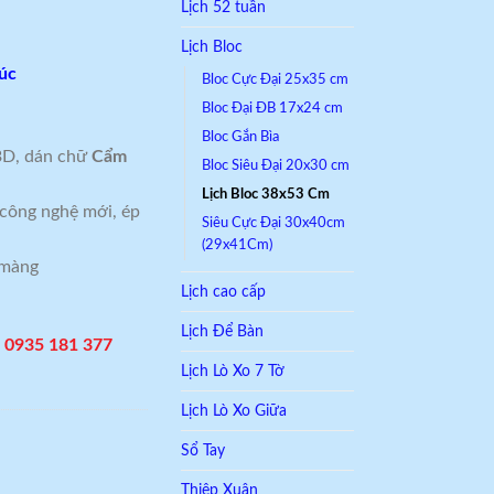
Lịch 52 tuần
Lịch Bloc
úc
Bloc Cực Đại 25x35 cm
Bloc Đại ĐB 17x24 cm
Bloc Gắn Bìa
 3D, dán chữ
Cẩm
Bloc Siêu Đại 20x30 cm
Lịch Bloc 38x53 Cm
 công nghệ mới, ép
Siêu Cực Đại 30x40cm
(29x41Cm)
n màng
Lịch cao cấp
Lịch Để Bàn
– 0935 181 377
Lịch Lò Xo 7 Tờ
Lịch Lò Xo Giữa
Sổ Tay
Thiệp Xuân