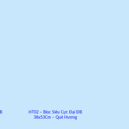
dd to
Add to
shlist
wishlist
ĐB
HT02 – Bloc Siêu Cực Đại ĐB
38x53Cm – Quê Hương