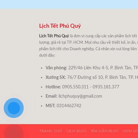
Lịch Tết Phú Quý
Lịch Tết Phú Quý
là đơn vị cung cấp các sản phẩm lịch tết
lượng, giá rẻ tại TP. HCM. Mọi nhu cầu về thiết kế, in ấn, 
phẩm lịch tết cho Doanh nghiệp, Cá nhân xin vui lòng liên
dưới đây:
Văn phòng:
229/46 Liên Khu 4-5, P. Bình Tân, TP
Xưởng SX:
76/7 Đường số 10, P. Bình Tân, TP. 
Hotline:
0905.550.311 - 0935.181.377
Email:
lichphuquy@gmail.com
MST:
0314462742
TRANG CHỦ
LỊCH BLOC
BÌA GẮN BLOC
LỊCH L