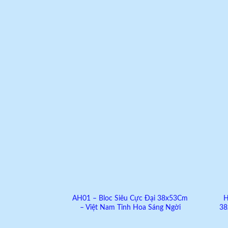
Add to
wishlist
AH01 – Bloc Siêu Cực Đại 38x53Cm
H
– Việt Nam Tinh Hoa Sáng Ngời
38