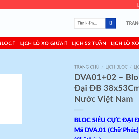
Tìm
TRAN
kiếm:
BLOC
LỊCH LÒ XO GIỮA
LỊCH 52 TUẦN
LỊCH LÒ XO
TRANG CHỦ
/
LỊCH BLOC
/
LỊ
DVA01+02 – Bloc
Add to
Đại ĐB 38x53Cm
wishlist
Nước Việt Nam
BLOC SIÊU CỰC ĐẠI Đ
Mã DVA.01 (Chữ Phúc)