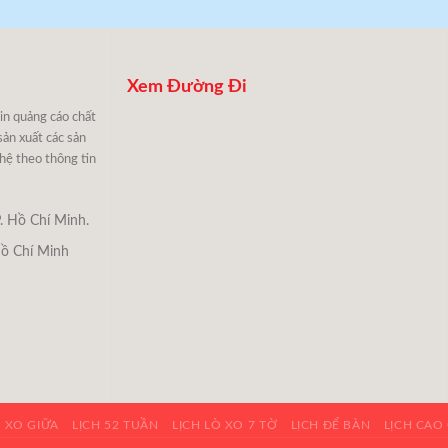
Xem Đường Đi
 in quảng cáo chất
sản xuất các sản
 hệ theo thông tin
. Hồ Chí Minh.
Hồ Chí Minh
Ò XO GIỮA
LỊCH 52 TUẦN
LỊCH LÒ XO 7 TỜ
LỊCH ĐỂ BÀN
LỊCH CAO