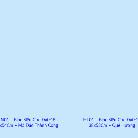
Add to
A
wishlist
wi
N01 – Bloc Siêu Cực Đại ĐB
HT01 – Bloc Siêu Cực Đại 
x54Cm – Mã Đáo Thành Công
38x53Cm – Quê Hương