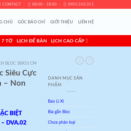
CONTACT
08:00 - 18:00
0905.550.311
G CHỦ
GÓC BÁO CHÍ
GIỚI THIỆU
LIÊN HỆ
 7 TỜ
LỊCH ĐỂ BÀN
LỊCH CAO CẤP
CH BLOC 38X53 CM
 Siêu Cực
DANH MỤC SẢN
 – Non
PHẨM
Bao Lì Xì
Bìa gắn Bloc
ẶC BIỆT
 – DVA.02
Chưa phân loại