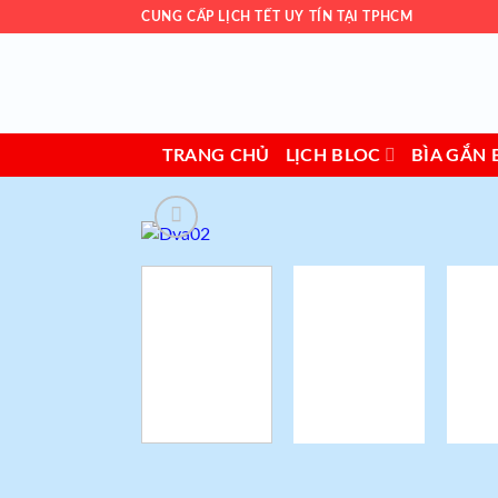
Skip
CUNG CẤP LỊCH TẾT UY TÍN TẠI TPHCM
to
content
TRANG CHỦ
LỊCH BLOC
BÌA GẮN 