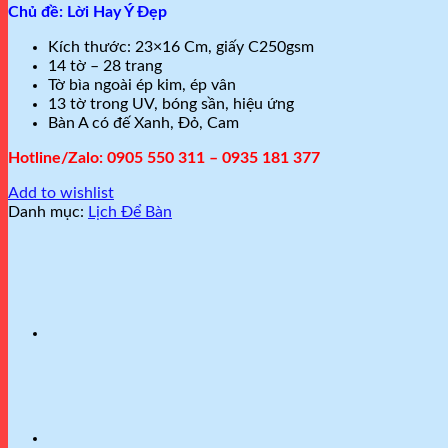
Chủ đề: Lời Hay Ý Đẹp
Kích thước: 23×16 Cm, giấy C250gsm
14 tờ – 28 trang
Tờ bìa ngoài ép kim, ép vân
13 tờ trong UV, bóng sần, hiệu ứng
Bàn A có đế Xanh, Đỏ, Cam
Hotline/Zalo: 0905 550 311 – 0935 181 377
Add to wishlist
Danh mục:
Lịch Để Bàn