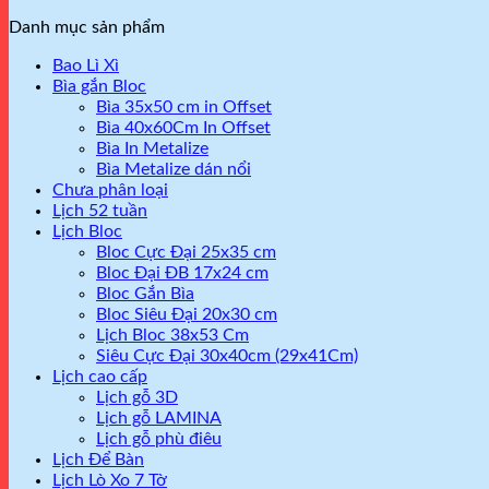
Danh mục sản phẩm
Bao Lì Xì
Bìa gắn Bloc
Bìa 35x50 cm in Offset
Bìa 40x60Cm In Offset
Bìa In Metalize
Bìa Metalize dán nổi
Chưa phân loại
Lịch 52 tuần
Lịch Bloc
Bloc Cực Đại 25x35 cm
Bloc Đại ĐB 17x24 cm
Bloc Gắn Bìa
Bloc Siêu Đại 20x30 cm
Lịch Bloc 38x53 Cm
Siêu Cực Đại 30x40cm (29x41Cm)
Lịch cao cấp
Lịch gỗ 3D
Lịch gỗ LAMINA
Lịch gỗ phù điêu
Lịch Để Bàn
Lịch Lò Xo 7 Tờ