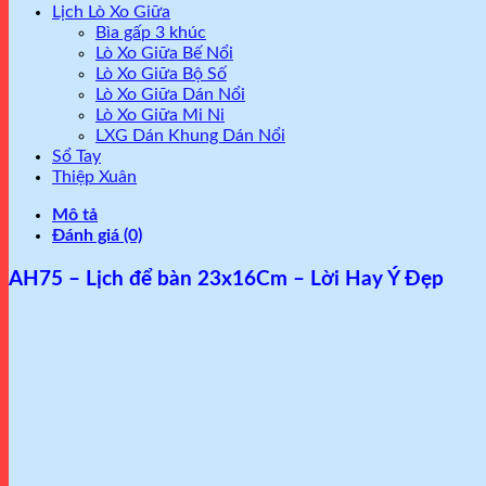
Lịch Lò Xo Giữa
Bìa gấp 3 khúc
Lò Xo Giữa Bế Nổi
Lò Xo Giữa Bộ Số
Lò Xo Giữa Dán Nổi
Lò Xo Giữa Mi Ni
LXG Dán Khung Dán Nổi
Sổ Tay
Thiệp Xuân
Mô tả
Đánh giá (0)
AH75 – Lịch để bàn 23x16Cm – Lời Hay Ý Đẹp