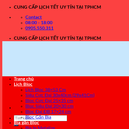
Skip
CUNG CẤP LỊCH TẾT UY TÍN TẠI TPHCM
to
Contact
content
08:00 - 18:00
0905.550.311
CUNG CẤP LỊCH TẾT UY TÍN TẠI TPHCM
Trang chủ
Lịch Bloc
Lịch Bloc 38×53 Cm
Siêu Cực Đại 30x40cm (29x41Cm)
Bloc Cực Đại 25×35 cm
Bloc Siêu Đại 20×30 cm
Bloc Đại ĐB 17×24 cm
Bloc Gắn Bìa
Tìm
Bìa gắn Bloc
kiếm:
Bìa In Metalize